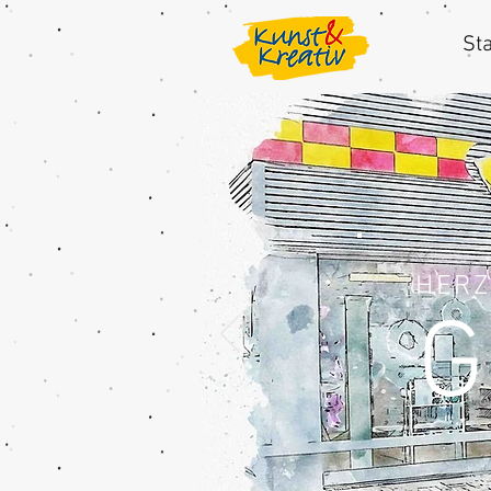
Sta
HERZ
G