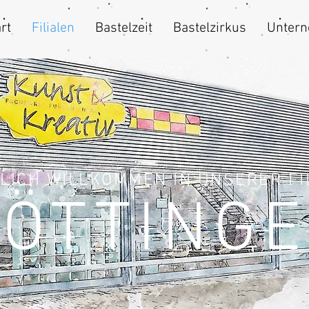
rt
Filialen
Bastelzeit
Bastelzirkus
Unter
LICH WILLKOMMEN IN UNSERER FI
ÖTTING