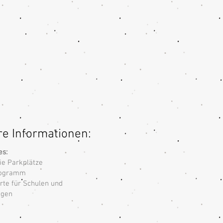
re Informationen:
es:
ie Parkplätze
rogramm
te für Schulen und
ngen