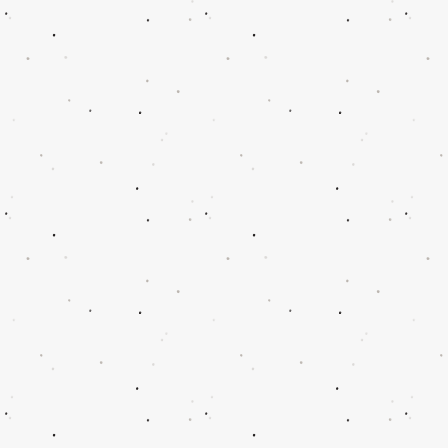
+3
+2
Selbstklebendes
Art.-Nr.
00000
0,76€
Ausführung
Bitte wählen Sie
lieferbar
Menge:
1
Weitere hinzufügen
In den Warenkorb
Zur Kasse
Produkt weiterempfehlen
Weiterempfehlen
Weiterempfehlen
Auf Pinterest veröffentlichen
Selbstklebendes
Das könnte Ihnen auch gefallen