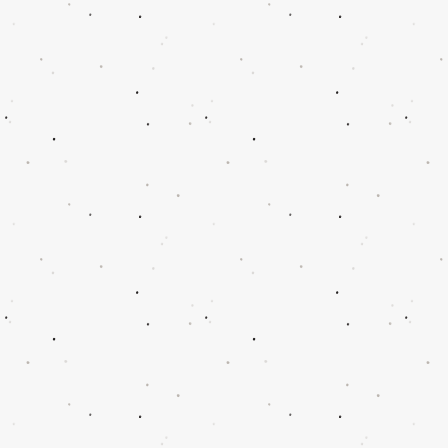
Wachse & Wachspigment
Wachse & Wachspigment
Mein Benutzerkonto