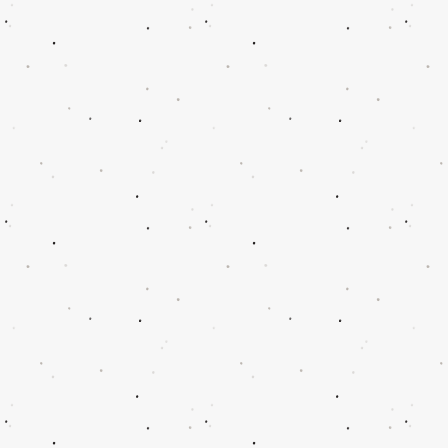
Vinylfolie 30x63cm
Art.-Nr.
00002
0,99€
Farbe
Bitte wählen Sie
lieferbar
Menge:
1
Weitere hinzufügen
In den Warenkorb
Zur Kasse
Produkt weiterempfehlen
Weiterempfehlen
Weiterempfehlen
Auf Pinterest veröffentlichen
Vinylfolie 30x63cm
Das könnte Ihnen auch gefallen