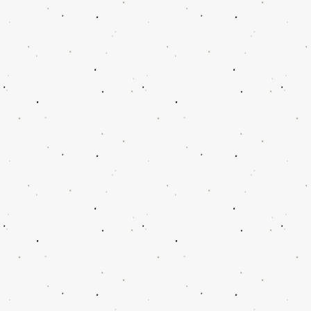
Werkzeuge
Werkzeuge
Mein Benutzerkonto
Bestellungen verfolgen