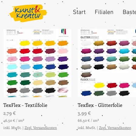
Start
Filialen
Baste
TexFlex - Textilfolie
Schnellansicht
Texflex - Glitterfolie
Schnellansicht
Preis
Preis
2,79 €
3,99 €
46,50 €
/
1m²
66,50 €
/
1m²
4
6
inkl. MwSt.
|
Zzgl. Versandkosten
inkl. MwSt.
|
Zzgl. Versandkosten
6
6
,
,